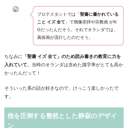
プロテスタントでは「
聖書に書かれている
こと
イズ
全て
」で偶像崇拝や宗教画
が
N
G
だったんだそう。それでオランダでは、
風俗画が流行したのだそう。
ちなみに
「聖書 イズ 全て」のため読み書きの教育に力を
入れていて、
当時のオランダは含めた識字率がとても高か
かったんだって！
そういった系の話が好きなので、けっこう楽しかったで
す。
他を圧倒する整然とした静寂のデザイ
ン