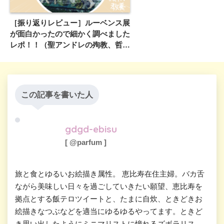
［振り返りレビュー］ルーベンス展
が面白かったので細かく調べました
レポ！！（聖アンドレの殉教、哲学
者セネカの死、アベルの死、眠るふ
たりの子供、などなどの感想）
この記事を書いた人
gdgd-ebisu
[ @parfum ]
旅と食とゆるいお絵描き属性。 恵比寿在住主婦。バカ舌
ながら美味しい日々を過ごしていきたい願望、恵比寿を
拠点とする飯テロツイートと、たまに自炊、ときどきお
絵描きなつぶなどを適当にゆるゆるやってます。ときど
き思い出したようにミニマリストに憧れるズボラリス