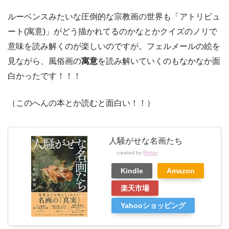
ルーベンスみたいな圧倒的な宗教画の世界も「アトリビュ
ート(寓意)」がどう描かれてるのかなとかクイズのノリで
意味を読み解くのが楽しいのですが。フェルメールの絵を
見ながら、風俗画の
寓意
を読み解いていくのもなかなか面
白かったです！！！
（このへんの本とか読むと面白い！！）
人騒がせな名画たち
created by
Rinker
Kindle
Amazon
楽天市場
Yahooショッピング