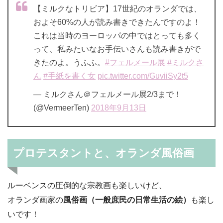
【ミルクなトリビア】17世紀のオランダでは、
およそ60%の人が読み書きできたんですのよ！
これは当時のヨーロッパの中ではとっても多く
って、私みたいなお手伝いさんも読み書きがで
きたのよ。うふふ。
#
フェルメール展
#
ミルクさ
ん
#
手紙を書く女
pic.twitter.com/GuviiSy2t5
— ミルクさん＠フェルメール展2/3まで！
(@VermeerTen)
2018
年
9
月
13
日
プロテスタントと、オランダ風俗画
ルーベンスの圧倒的な宗教画も楽しいけど、
オランダ画家の
風俗画（一般庶民の日常生活の絵）
も楽し
いです！