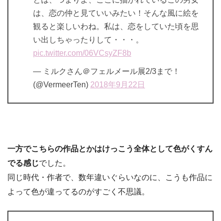
は、恋の仲と見ていいみたい！そんな風に絵を
観ると楽しいわね。私は、恋をしていた頃を思
い出しちゃったりして・・・。
pic.twitter.com/06VCsyZF8b
— ミルクさん＠フェルメール展2/3まで！
(@VermeerTen)
2018
年
9
月
22
日
一方でこちらの作品とかはけっこう全体として色がくすん
でる感じ
でした。
同じ時代・作者で、数年違いぐらいなのに、こうも作品に
よって色が違ってるのがすごく不思議。