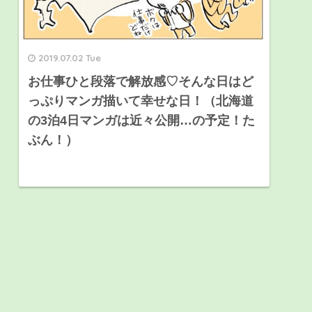
2019.07.02 Tue
お仕事ひと段落で解放感♡そんな日はど
っぷりマンガ描いて幸せな日！（北海道
の3泊4日マンガは近々公開…の予定！た
ぶん！）