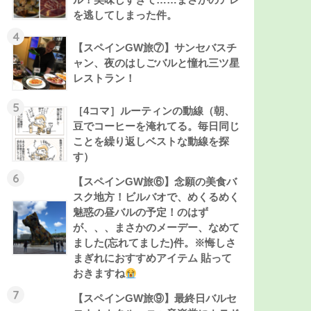
を逃してしまった件。
4
【スペインGW旅⑦】サンセバスチ
ャン、夜のはしごバルと憧れ三ツ星
レストラン！
5
［4コマ］ルーティンの動線（朝、
豆でコーヒーを淹れてる。毎日同じ
ことを繰り返しベストな動線を探
す）
6
【スペインGW旅⑥】念願の美食バ
スク地方！ビルバオで、めくるめく
魅惑の昼バルの予定！のはず
が、、、まさかのメーデー、なめて
ました(忘れてました)件。※悔しさ
まぎれにおすすめアイテム 貼って
おきますね
7
【スペインGW旅⑨】最終日バルセ