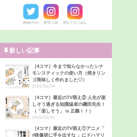
@parfum
@1日１絵
@おうちごはん
新しい記事
［4コマ］今まで知らなかったシナ
モンスティックの使い方（焼きリン
ゴ美味しく作れました♡）
2020/02/04
［4コマ］最近のTV萌え② 人生が楽
しそう過ぎる知識猛者の磯田先生！
（「楽しそう」 is 正義！！）
2020/02/03
［4コマ］最近のTV萌え①アニメ「
#映像研に手を出すな 」にドハマリ