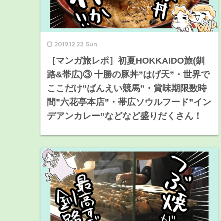
2019.12.22 Sun
［マンガ旅レポ］初夏HOKKAIDO旅(釧
路&帯広)③ 十勝の豚丼”はげ天”・世界で
ここだけ”ばんえい競馬”・賞味期限数時
間”六花亭本店”・帯広ソウルフード”イン
デアンカレー”などなど盛りだくさん！