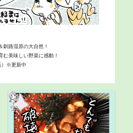
＆釧路湿原の大自然！
育む美味しい野菜に感動！
話）※更新中