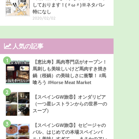
しております！(〃ω〃)※ネタバレ
特になし
2020/02/02
人気の記事
1
【恵比寿】馬肉専門店がオープン！
馬刺しも美味しいけど馬肉すき焼き
鍋（桜鍋）の美味しさに衝撃！ #馬
喰ろう #Horse Meat Market
2
【スペインGW旅⑧】オンダリビア
（一つ星レストランからの世界一の
スープ）
3
【スペインGW旅③】セビージャの
バル、はじめての本場スペインバ
ル！美味しすぎて……まさかのアレ