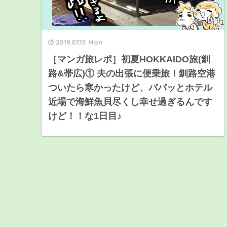
2019.07.15 Mon
［マンガ旅レポ］初夏HOKKAIDO旅(釧
路&帯広)① 夫の出張に便乗旅！釧路空港
ついたら寒かったけど、パパッとホテル
近場で海鮮魚貝尽くし幸せ過ぎるんです
けど！！な1日目♪