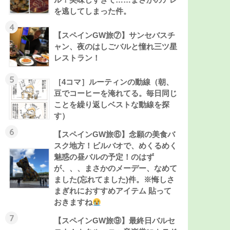
を逃してしまった件。
4
【スペインGW旅⑦】サンセバスチ
ャン、夜のはしごバルと憧れ三ツ星
レストラン！
5
［4コマ］ルーティンの動線（朝、
豆でコーヒーを淹れてる。毎日同じ
ことを繰り返しベストな動線を探
す）
6
【スペインGW旅⑥】念願の美食バ
スク地方！ビルバオで、めくるめく
魅惑の昼バルの予定！のはず
が、、、まさかのメーデー、なめて
ました(忘れてました)件。※悔しさ
まぎれにおすすめアイテム 貼って
おきますね
7
【スペインGW旅⑨】最終日バルセ