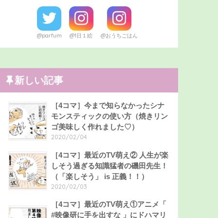
@parfum
@1日１絵
@おうちごはん
新しい記事
［4コマ］今まで知らなかったシナ
モンスティックの使い方（焼きリン
ゴ美味しく作れました♡）
2020/02/04
［4コマ］最近のTV萌え② 人生が楽
しそう過ぎる知識猛者の磯田先生！
（「楽しそう」 is 正義！！）
2020/02/03
［4コマ］最近のTV萌え①アニメ「
#映像研に手を出すな 」にドハマリ