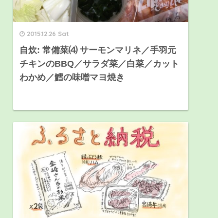
2015.12.26 Sat
自炊: 常備菜⑷ サーモンマリネ／手羽元
チキンのBBQ／サラダ菜／白菜／カット
わかめ／鱈の味噌マヨ焼き