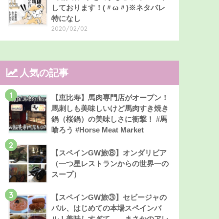
しております！(〃ω〃)※ネタバレ
特になし
2020/02/02
人気の記事
1
【恵比寿】馬肉専門店がオープン！
馬刺しも美味しいけど馬肉すき焼き
鍋（桜鍋）の美味しさに衝撃！ #馬
喰ろう #Horse Meat Market
2
【スペインGW旅⑧】オンダリビア
（一つ星レストランからの世界一の
スープ）
3
【スペインGW旅③】セビージャの
バル、はじめての本場スペインバ
ル！美味しすぎて……まさかのアレ