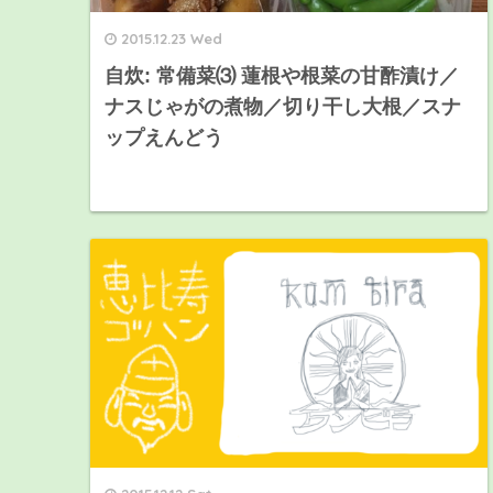
2015.12.23 Wed
自炊: 常備菜⑶ 蓮根や根菜の甘酢漬け／
ナスじゃがの煮物／切り干し大根／スナ
ップえんどう