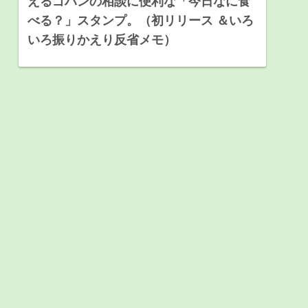
えるゴハンの相談に便利な「今日なに食
べる？」スタンプ。（初リリース ＆いろ
いろ振りかえり反省メモ）