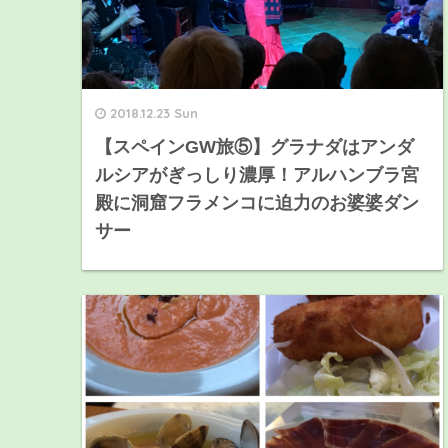
2018.12.23 Sun
【スペインGW旅⑤】グラナダはアンダ
ルシアがぎっしり濃厚！アルハンブラ宮
殿に洞窟フラメンコに迫力のお婆婆ダン
サー