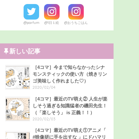
@parfum
@1日１絵
@おうちごはん
新しい記事
［4コマ］今まで知らなかったシナ
モンスティックの使い方（焼きリン
ゴ美味しく作れました♡）
2020/02/04
［4コマ］最近のTV萌え② 人生が楽
しそう過ぎる知識猛者の磯田先生！
（「楽しそう」 is 正義！！）
2020/02/03
［4コマ］最近のTV萌え①アニメ「
#映像研に手を出すな 」にドハマリ