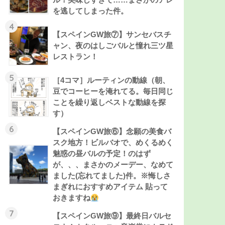
を逃してしまった件。
4
【スペインGW旅⑦】サンセバスチ
ャン、夜のはしごバルと憧れ三ツ星
レストラン！
5
［4コマ］ルーティンの動線（朝、
豆でコーヒーを淹れてる。毎日同じ
ことを繰り返しベストな動線を探
す）
6
【スペインGW旅⑥】念願の美食バ
スク地方！ビルバオで、めくるめく
魅惑の昼バルの予定！のはず
が、、、まさかのメーデー、なめて
ました(忘れてました)件。※悔しさ
まぎれにおすすめアイテム 貼って
おきますね
7
【スペインGW旅⑨】最終日バルセ