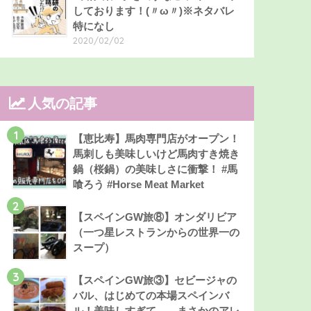
しております！(〃ω〃)※ネタバレ
特になし
2020/02/02
人気の記事
1
【恵比寿】馬肉専門店がオープン！
馬刺しも美味しいけど馬肉すき焼き
鍋（桜鍋）の美味しさに衝撃！ #馬
喰ろう #Horse Meat Market
2
【スペインGW旅⑧】オンダリビア
（一つ星レストランからの世界一の
スープ）
3
【スペインGW旅③】セビージャの
バル、はじめての本場スペインバ
ル！美味しすぎて……まさかのアレ