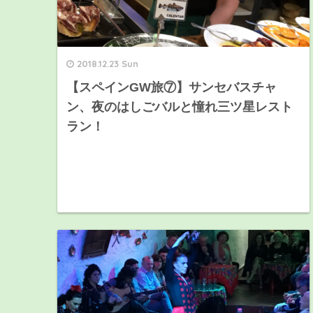
2018.12.23 Sun
【スペインGW旅⑦】サンセバスチャ
ン、夜のはしごバルと憧れ三ツ星レスト
ラン！