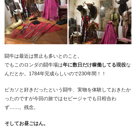
闘牛は最近は禁止も多いとのこと。
でもこのロンダの闘牛場は
年に数日だけ稼働してる現役
な
んだとか。1784年完成らしいので230年間！！
ピカソと好きだったという闘牛、実物を体験しておきたか
ったのですが今回の旅ではセビージャでも日程合わ
ず……。残念。
そしてお昼ごはん。