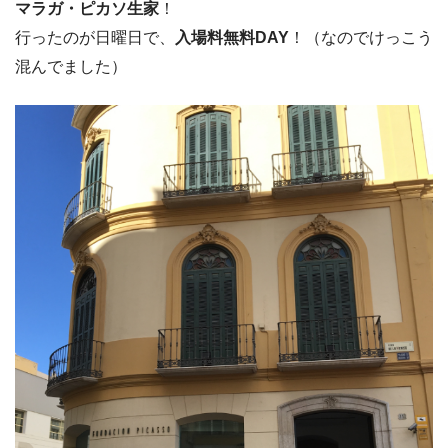
マラガ・ピカソ生家
！
行ったのが日曜日で、
入場料無料DAY
！（なのでけっこう
混んでました）