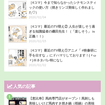
［4コマ］今まで知らなかったシナモンスティ
ックの使い方（焼きリンゴ美味しく作れまし
た♡）
2020/02/04
［4コマ］最近のTV萌え② 人生が楽しそう過
ぎる知識猛者の磯田先生！（「楽しそう」 is
正義！！）
2020/02/03
［4コマ］最近のTV萌え①アニメ「 #映像研に
手を出すな 」にドハマリしております！(〃ω
〃)※ネタバレ特になし
2020/02/02
人気の記事
1
【恵比寿】馬肉専門店がオープン！馬刺しも
美味しいけど馬肉すき焼き鍋（桜鍋）の美味