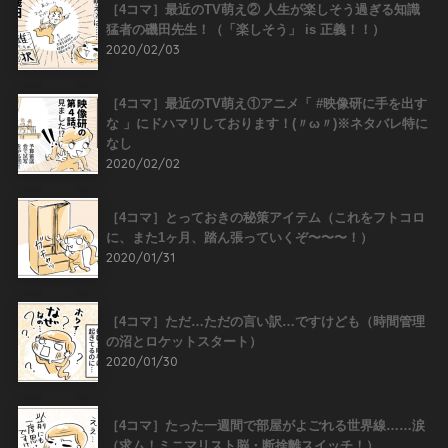
［4コマ］最近のTV萌え② 人生が楽しそう過ぎる知識
猛者の磯田先生！（「楽しそう」 is 正義！！）
2020/02/03
［4コマ］最近のTV萌え①アニメ「 #映像研に手を出す
な 」にドハマリしております！(〃ω〃)※ネタバレ特に
なし
2020/02/02
［4コマ］とっておきの秘策アイテム（これをフトコロ
に、また1ヶ月、踏ん張っていくぞ〜〜〜！）
2020/01/31
［4コマ］ただ…ただの言い訳…ですけども（時間管理
の沼とロケットスタート）
2020/01/30
［4コマ］たった一週間で部屋がよごれる世界線……涙
（求ム！ミニマリスト脳・断捨離スイッチ！）