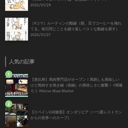
2020/01/29
［4コマ］ルーティンの動線（朝、豆でコーヒーを淹れ
てる。毎日同じことを繰り返しベストな動線を探す）
2020/01/27
人気の記事
1
【恵比寿】馬肉専門店がオープン！馬刺しも美味しい
けど馬肉すき焼き鍋（桜鍋）の美味しさに衝撃！ #馬喰
ろう #Horse Meat Market
2
【スペインGW旅⑧】オンダリビア（一つ星レストラン
からの世界一のスープ）