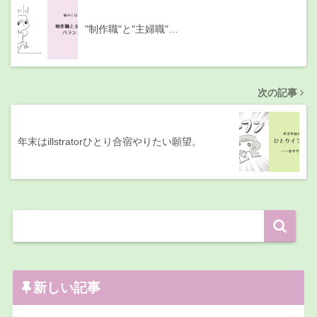
"制作職"と"主婦職"…
次の記事
年末はillstratorひとり合宿やりたい願望。
新しい記事