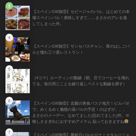
3
【スペインGW旅③】セビージャのバル、はじめての本
場スペインバル！美味しすぎて……まさかのアレを逃
してしまった件。
4
【スペインGW旅⑦】サンセバスチャン、夜のはしごバ
ルと憧れ三ツ星レストラン！
5
［4コマ］ルーティンの動線（朝、豆でコーヒーを淹れ
てる。毎日同じことを繰り返しベストな動線を探す）
6
【スペインGW旅⑥】念願の美食バスク地方！ビルバオ
で、めくるめく魅惑の昼バルの予定！のはずが、、、
まさかのメーデー、なめてました(忘れてました)件。※
悔しさまぎれにおすすめアイテム 貼っておきますね
7
【スペインGW旅⑨】最終日バルセロナ！カタルーニャ