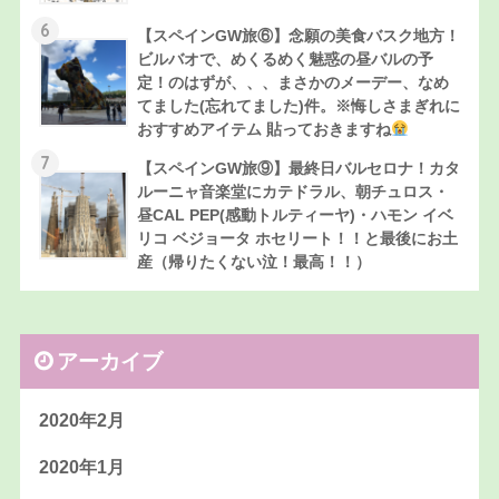
6
【スペインGW旅⑥】念願の美食バスク地方！
ビルバオで、めくるめく魅惑の昼バルの予
定！のはずが、、、まさかのメーデー、なめ
てました(忘れてました)件。※悔しさまぎれに
おすすめアイテム 貼っておきますね
7
【スペインGW旅⑨】最終日バルセロナ！カタ
ルーニャ音楽堂にカテドラル、朝チュロス・
昼CAL PEP(感動トルティーヤ)・ハモン イベ
リコ ベジョータ ホセリート！！と最後にお土
産（帰りたくない泣！最高！！）
アーカイブ
2020年2月
2020年1月