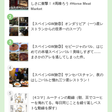
しさに衝撃！ #馬喰ろう #Horse Meat
Market
2
【スペインGW旅⑧】オンダリビア（一つ星レ
ストランからの世界一のスープ）
3
【スペインGW旅③】セビージャのバル、はじ
めての本場スペインバル！美味しすぎて……
まさかのアレを逃してしまった件。
4
【スペインGW旅⑦】サンセバスチャン、夜の
はしごバルと憧れ三ツ星レストラン！
5
［4コマ］ルーティンの動線（朝、豆でコーヒ
ーを淹れてる。毎日同じことを繰り返しベス
トな動線を探す）