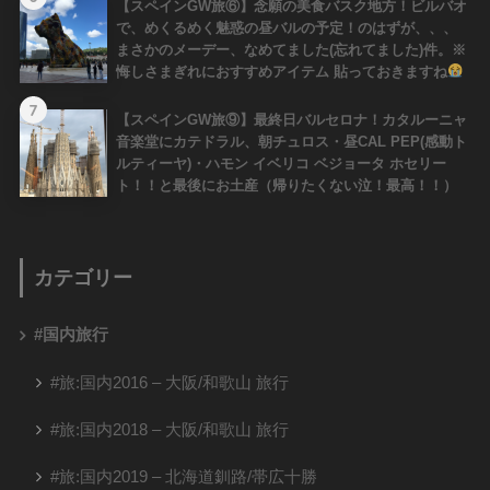
【スペインGW旅⑥】念願の美食バスク地方！ビルバオ
で、めくるめく魅惑の昼バルの予定！のはずが、、、
まさかのメーデー、なめてました(忘れてました)件。※
悔しさまぎれにおすすめアイテム 貼っておきますね
7
【スペインGW旅⑨】最終日バルセロナ！カタルーニャ
音楽堂にカテドラル、朝チュロス・昼CAL PEP(感動ト
ルティーヤ)・ハモン イベリコ ベジョータ ホセリー
ト！！と最後にお土産（帰りたくない泣！最高！！）
カテゴリー
#国内旅行
#旅:国内2016 – 大阪/和歌山 旅行
#旅:国内2018 – 大阪/和歌山 旅行
#旅:国内2019 – 北海道釧路/帯広十勝