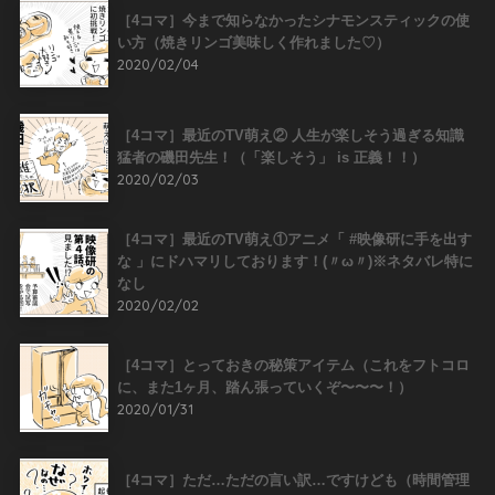
［4コマ］今まで知らなかったシナモンスティックの使
い方（焼きリンゴ美味しく作れました♡）
2020/02/04
［4コマ］最近のTV萌え② 人生が楽しそう過ぎる知識
猛者の磯田先生！（「楽しそう」 is 正義！！）
2020/02/03
［4コマ］最近のTV萌え①アニメ「 #映像研に手を出す
な 」にドハマリしております！(〃ω〃)※ネタバレ特に
なし
2020/02/02
［4コマ］とっておきの秘策アイテム（これをフトコロ
に、また1ヶ月、踏ん張っていくぞ〜〜〜！）
2020/01/31
［4コマ］ただ…ただの言い訳…ですけども（時間管理