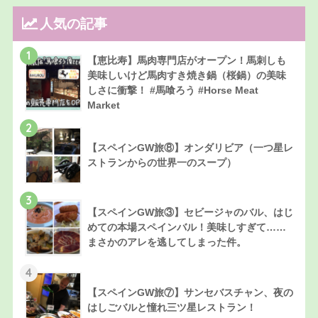
人気の記事
1
【恵比寿】馬肉専門店がオープン！馬刺しも
美味しいけど馬肉すき焼き鍋（桜鍋）の美味
しさに衝撃！ #馬喰ろう #Horse Meat
Market
2
【スペインGW旅⑧】オンダリビア（一つ星レ
ストランからの世界一のスープ）
3
【スペインGW旅③】セビージャのバル、はじ
めての本場スペインバル！美味しすぎて……
まさかのアレを逃してしまった件。
4
【スペインGW旅⑦】サンセバスチャン、夜の
はしごバルと憧れ三ツ星レストラン！